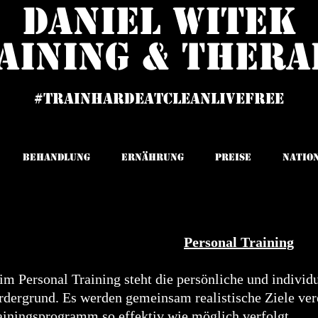
Daniel Witek
aining & Thera
#trainhardeatcleanlivefree
Behandlung
Ernährung
Preise
Natio
Personal Training
im Personal Training steht die persönliche und individ
rdergrund. Es werden gemeinsam realistische Ziele ver
ainingsprogramm so effektiv wie möglich verfolgt.