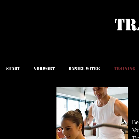
Tr
Start
Vorwort
Daniel Witek
Training
Be
Vo
Tr